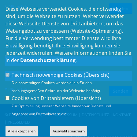
* Pflichtfeld
Diese Webseite verwendet Cookies, die notwendig
sind, um die Webseite zu nutzen. Weiter verwendet
diese Webseite Dienste von Drittanbietern, um das
Webangebot zu verbessern (Website-Optmierung).
Newsletter
Für die Verwendung bestimmter Dienste wird Ihre
Einwilligung benötigt. Ihre Einwilligung können Sie
Erhalten Sie Neuigkeiten aus dem Landtag und der Region.
jederzeit widerrufen. Weitere Informationen finden Sie
in der
Datenschutzerklärung
.
Technisch notwendige Cookies (
Übersicht
)
Die notwendigen Cookies werden allein für den
* Pflichtfeld
ordnungsgemäßen Gebrauch der Webseite benötigt.
Cookies von Drittanbietern (
Übersicht
)
Zur Optimierung unserer Webseite binden wir Dienste und
Angebote von Drittanbietern ein.
© BARBARA BECKER, MdL |
IMPRESSUM
|
DATENSCHUTZ
|
KONTAKT
|
PRESSEBILD
Alle akzeptieren
Auswahl speichern