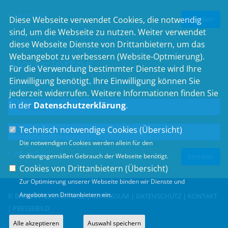
* Pflichtfeld
Diese Webseite verwendet Cookies, die notwendig
sind, um die Webseite zu nutzen. Weiter verwendet
diese Webseite Dienste von Drittanbietern, um das
Webangebot zu verbessern (Website-Optmierung).
Newsletter
Für die Verwendung bestimmter Dienste wird Ihre
Einwilligung benötigt. Ihre Einwilligung können Sie
Erhalten Sie Neuigkeiten aus dem Landtag und der Region.
jederzeit widerrufen. Weitere Informationen finden Sie
in der
Datenschutzerklärung
.
Technisch notwendige Cookies (
Übersicht
)
Die notwendigen Cookies werden allein für den
* Pflichtfeld
ordnungsgemäßen Gebrauch der Webseite benötigt.
Cookies von Drittanbietern (
Übersicht
)
Zur Optimierung unserer Webseite binden wir Dienste und
Angebote von Drittanbietern ein.
© BARBARA BECKER, MdL |
IMPRESSUM
|
DATENSCHUTZ
|
KONTAKT
|
PRESSEBILD
Alle akzeptieren
Auswahl speichern