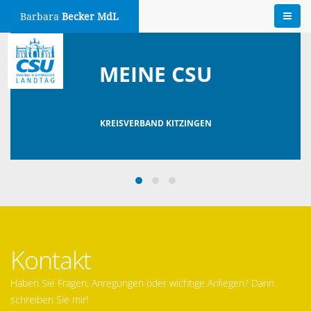
Barbara
Becker MdL
MEINE CSU
KREISVERBAND KITZINGEN
Kontakt
Haben Sie Fragen, Anregungen oder wichtige Anliegen? Dann
schreiben Sie mir!